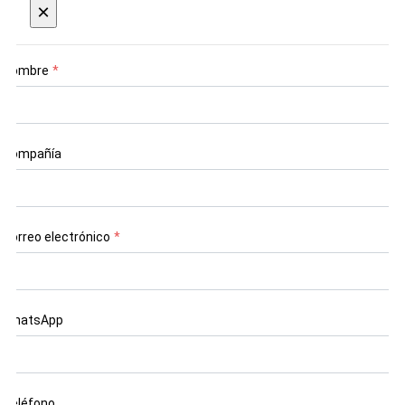
×
Nombre
*
Compañía
Correo electrónico
*
WhatsApp
Teléfono