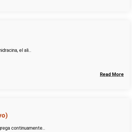
racina, el ali...
Read More
vo)
grega continuamente...