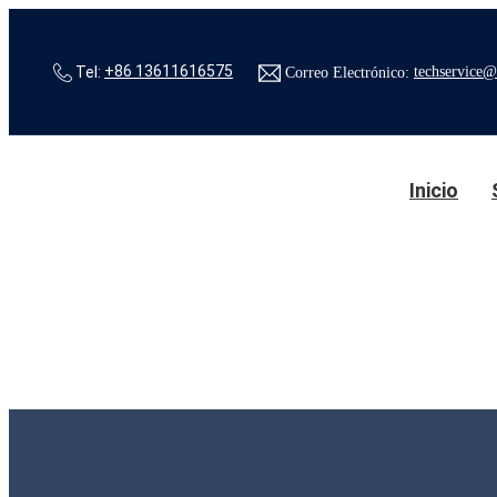
Tel:
+86 13611616575
Correo Electrónico:
techservice@
Inicio