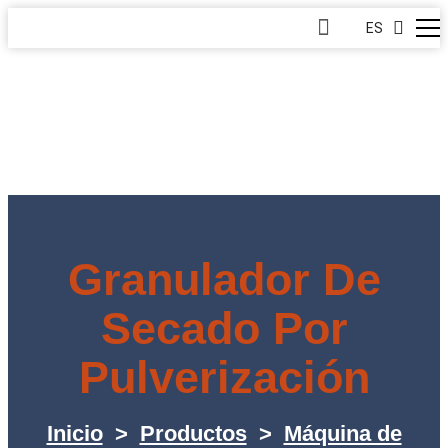
ES
Granulador De
Secado Por
Pulverización
Inicio
>
Productos
>
Máquina de