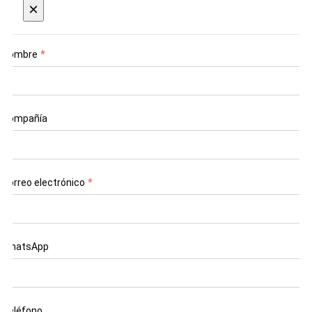
×
Nombre
*
Compañía
Correo electrónico
*
WhatsApp
Teléfono