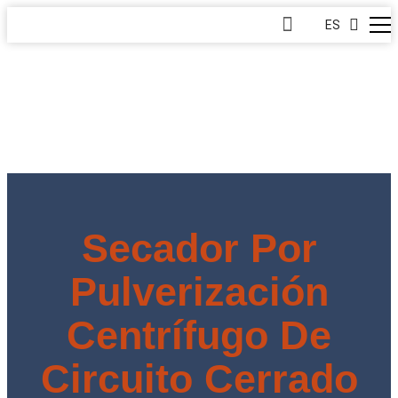
ES
Secador Por
Pulverización
Centrífugo De
Circuito Cerrado