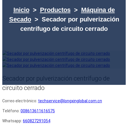
Inicio
>
Productos
>
Máquina de
Secado
>
Secador por pulverización
centrífugo de circuito cerrado
Secador por pulverización centrífugo de
circuito cerrado
Correo electrónico:
techservice@longxinglobal.com.cn
Teléfono:
008613611616575
Whatsapp:
660827291054