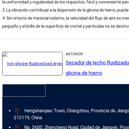
la uniformidad y regularidad de los requisitos, fácil y conveniente p
3. La vibración contribuye a la dispersión de la glicina de hierro, pue
4. Sin retorno de material violento, la velocidad del flujo de aire es me
pequeño y el brillo de la superficie de cristal y partículas no se destru
ANTERIOR
Secador de lecho fluidizado
glicina de hierro
Hengshanqiao Town, Changzhou, Provincia de Jiang
213119, China
No. 2600, Zhencheng Road, Ciudad de Jiangyin, Prov