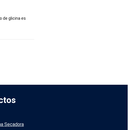
o de glicina es
ctos
na Secadora