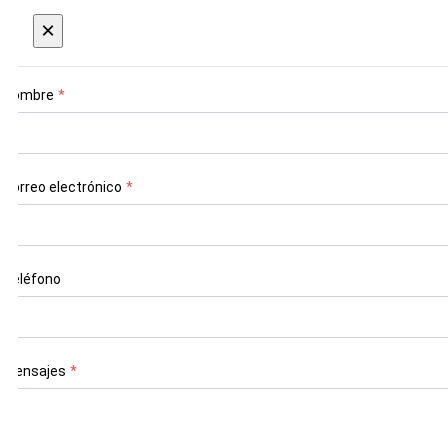
×
Nombre
*
Correo electrónico
*
Teléfono
Mensajes
*