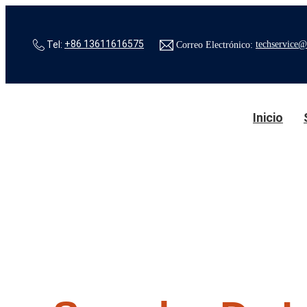
Tel:
+86 13611616575
Correo Electrónico:
techservice@
Inicio