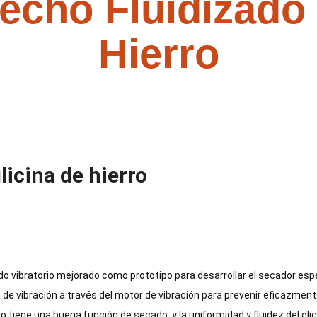
echo Fluidizado 
Hierro
cación
>
Secador de lecho fluidizado de gli
licina de hierro
do vibratorio mejorado como prototipo para desarrollar el secador espe
za de vibración a través del motor de vibración para prevenir eficazme
io tiene una buena función de secado, y la uniformidad y fluidez del glic