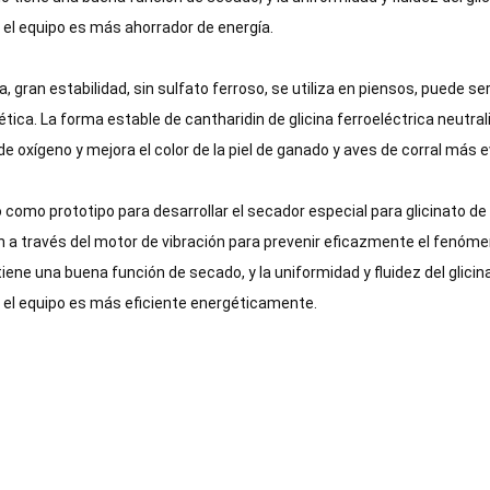
, el equipo es más ahorrador de energía.
a, gran estabilidad, sin sulfato ferroso, se utiliza en piensos, puede se
ca. La forma estable de cantharidin de glicina ferroeléctrica neutral
de oxígeno y mejora el color de la piel de ganado y aves de corral más e
como prototipo para desarrollar el secador especial para glicinato de h
ón a través del motor de vibración para prevenir eficazmente el fenóm
tiene una buena función de secado, y la uniformidad y fluidez del glicin
, el equipo es más eficiente energéticamente.