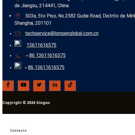
de Jiangsu, 214441, China
503a, 5to Piso, No.2582 Gudai Road, Distrito de Min
Shanghai, 201101
techservice@longxinglobal.com.cn
13611616575
86 13611616575
＋
86 13611616575
＋
Copyright © 2024 Singoo
Contacto