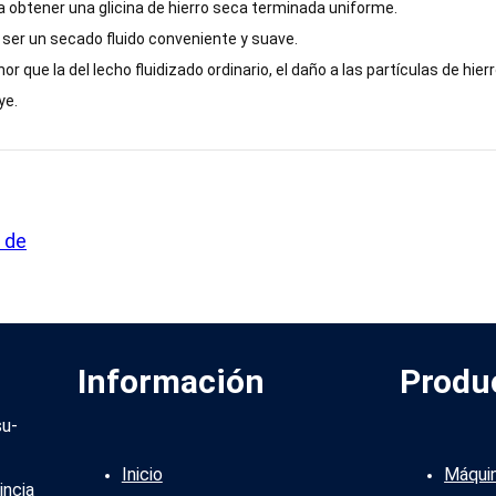
ara obtener una glicina de hierro seca terminada uniforme.
de ser un secado fluido conveniente y suave.
nor que la del lecho fluidizado ordinario, el daño a las partículas de hierr
ye.
 de
Información
Produ
su-
Inicio
Máqui
incia