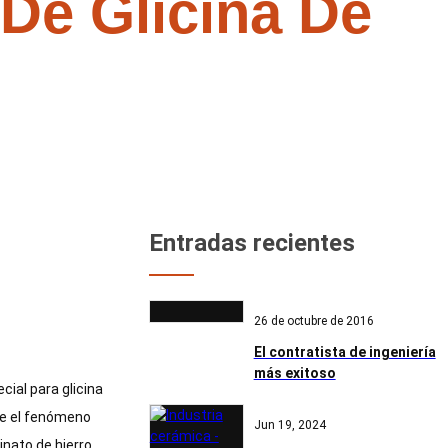
De Glicina De
cina de hierro
Entradas recientes
26 de octubre de 2016
El contratista de ingeniería
más exitoso
cial para glicina
nte el fenómeno
Jun 19, 2024
inato de hierro